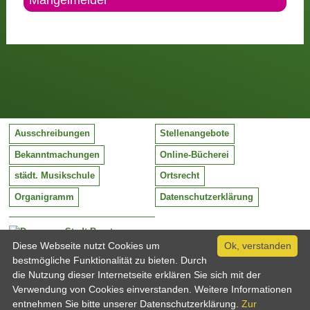
Mängelmelder
Ausschreibungen
Stellenangebote
Bekanntmachungen
Online-Bücherei
städt. Musikschule
Ortsrecht
Organigramm
Datenschutzerklärung
Stadt Barntrup
Mittelstraße 38
Diese Webseite nutzt Cookies um
Ok, verstanden
32683 Barntrup
bestmögliche Funktionalität zu bieten. Durch
Tel:
05263 / 409-0
die Nutzung dieser Internetseite erklären Sie sich mit der
Fax:
05263 / 409-249
Verwendung von Cookies einverstanden. Weitere Informationen
Email:
info@barntrup.de
entnehmen Sie bitte unserer Datenschutzerklärung.
Zur