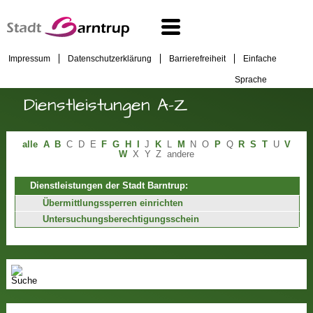
Impressum
Datenschutzerklärung
Barrierefreiheit
Einfache
Sprache
Dienstleistungen A-Z
alle
A
B
C
D
E
F
G
H
I
J
K
L
M
N
O
P
Q
R
S
T
U
V
W
X
Y
Z
andere
Dienstleistungen der Stadt Barntrup:
Übermittlungssperren einrichten
Untersuchungsberechtigungsschein