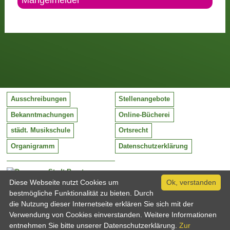
Mängelmelder
Ausschreibungen
Stellenangebote
Bekanntmachungen
Online-Bücherei
städt. Musikschule
Ortsrecht
Organigramm
Datenschutzerklärung
Stadt Barntrup
Mittelstraße 38
Diese Webseite nutzt Cookies um
Ok, verstanden
32683 Barntrup
bestmögliche Funktionalität zu bieten. Durch
Tel:
05263 / 409-0
die Nutzung dieser Internetseite erklären Sie sich mit der
Fax:
05263 / 409-249
Verwendung von Cookies einverstanden. Weitere Informationen
Email:
info@barntrup.de
entnehmen Sie bitte unserer Datenschutzerklärung.
Zur