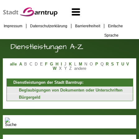
Impressum
Datenschutzerklärung
Barrierefreiheit
Einfache
Sprache
Dienstleistungen A-Z
alle
A
B
C
D
E
F
G
H
I
J
K
L
M
N
O
P
Q
R
S
T
U
V
W
X
Y
Z
andere
Dienstleistungen der Stadt Barntrup:
Beglaubigungen von Dokumenten oder Unterschriften
Bürgergeld