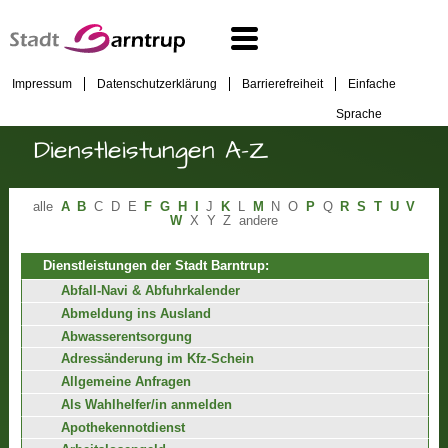
Impressum
Datenschutzerklärung
Barrierefreiheit
Einfache
Sprache
Dienstleistungen A-Z
alle
A
B
C
D
E
F
G
H
I
J
K
L
M
N
O
P
Q
R
S
T
U
V
W
X
Y
Z
andere
Dienstleistungen der Stadt Barntrup:
Abfall-Navi & Abfuhrkalender
Abmeldung ins Ausland
Abwasserentsorgung
Adressänderung im Kfz-Schein
Allgemeine Anfragen
Als Wahlhelfer/in anmelden
Apothekennotdienst