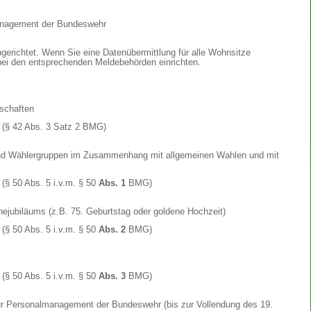
anagement der Bundeswehr
gerichtet. Wenn Sie eine Datenübermittlung für alle Wohnsitze
bei den entsprechenden Meldebehörden einrichten.
nschaften
(§ 42 Abs. 3 Satz 2 BMG)
und Wählergruppen im Zusammenhang mit allgemeinen Wahlen und mit
(§ 50 Abs. 5 i.v.m. § 50
Abs. 1
BMG)
hejubiläums (z.B. 75. Geburtstag oder goldene Hochzeit)
(§ 50 Abs. 5 i.v.m. § 50
Abs. 2
BMG)
(§ 50 Abs. 5 i.v.m. § 50
Abs. 3
BMG)
r Personalmanagement der Bundeswehr (bis zur Vollendung des 19.