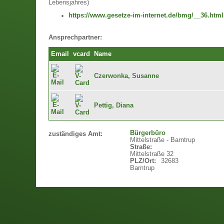
Lebensjahres)
https://www.gesetze-im-internet.de/bmg/__36.html
Ansprechpartner:
Email
vcard
Name
Czerwonka, Susanne
Pettig, Diana
Bürgerbüro
zuständiges Amt:
Mittelstraße - Barntrup
Straße:
Mittelstraße 32
PLZ/Ort:
32683
Barntrup