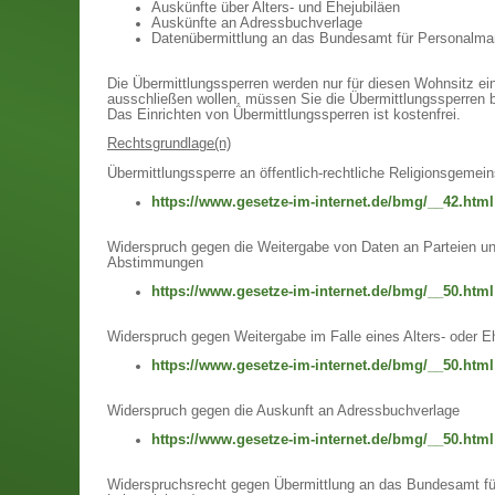
Auskünfte über Alters- und Ehejubiläen
Auskünfte an Adressbuchverlage
Datenübermittlung an das Bundesamt für Personalm
Die Übermittlungssperren werden nur für diesen Wohnsitz ein
ausschließen wollen, müssen Sie die Übermittlungssperren 
Das Einrichten von Übermittlungssperren ist kostenfrei.
Rechtsgrundlage(n)
Übermittlungssperre an öffentlich-rechtliche Religionsgemei
https://www.gesetze-im-internet.de/bmg/__42.html
Widerspruch gegen die Weitergabe von Daten an Parteien 
Abstimmungen
https://www.gesetze-im-internet.de/bmg/__50.html
Widerspruch gegen Weitergabe im Falle eines Alters- oder E
https://www.gesetze-im-internet.de/bmg/__50.html
Widerspruch gegen die Auskunft an Adressbuchverlage
https://www.gesetze-im-internet.de/bmg/__50.html
Widerspruchsrecht gegen Übermittlung an das Bundesamt fü