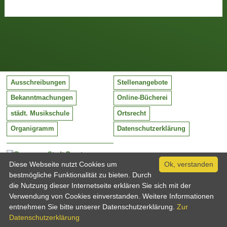
Ausschreibungen
Stellenangebote
Bekanntmachungen
Online-Bücherei
städt. Musikschule
Ortsrecht
Organigramm
Datenschutzerklärung
Stadt Barntrup
Mittelstraße 38
Diese Webseite nutzt Cookies um
Ok, verstanden
32683 Barntrup
bestmögliche Funktionalität zu bieten. Durch
Tel:
05263 / 409-0
die Nutzung dieser Internetseite erklären Sie sich mit der
Fax:
05263 / 409-249
Verwendung von Cookies einverstanden. Weitere Informationen
Email:
info@barntrup.de
entnehmen Sie bitte unserer Datenschutzerklärung.
Zur
Datenschutzerklärung