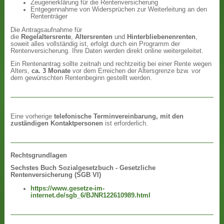
Zeugenerklärung für die Rentenversicherung
Entgegennahme von Widersprüchen zur Weiterleitung an den
Rententräger
Die Antragsaufnahme für
die
Regelaltersrente
,
Altersrenten
und
Hinterbliebenenrenten
,
soweit alles vollständig ist, erfolgt durch ein Programm der
Rentenversicherung. Ihre Daten werden direkt online weitergeleitet.
Ein Rentenantrag sollte zeitnah und rechtzeitig bei einer Rente wegen
Alters,
ca. 3 Monate
vor dem Erreichen der Altersgrenze bzw. vor
dem gewünschten Rentenbeginn gestellt werden.
Eine vorherige
telefonische Terminvereinbarung, mit den
zuständigen Kontaktpersonen
ist erforderlich.
Rechtsgrundlagen
Sechstes Buch Sozialgesetzbuch - Gesetzliche
Rentenversicherung (SGB VI)
https://www.gesetze-im-
internet.de/sgb_6/BJNR122610989.html