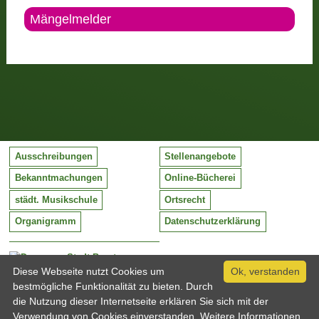
Mängelmelder
Ausschreibungen
Stellenangebote
Bekanntmachungen
Online-Bücherei
städt. Musikschule
Ortsrecht
Organigramm
Datenschutzerklärung
Stadt Barntrup
Mittelstraße 38
Diese Webseite nutzt Cookies um
Ok, verstanden
32683 Barntrup
bestmögliche Funktionalität zu bieten. Durch
Tel:
05263 / 409-0
die Nutzung dieser Internetseite erklären Sie sich mit der
Fax:
05263 / 409-249
Verwendung von Cookies einverstanden. Weitere Informationen