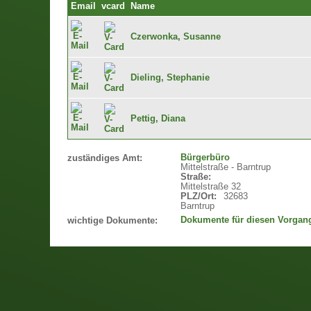
Email
vcard
Name
Czerwonka, Susanne
Dieling, Stephanie
Pettig, Diana
Bürgerbüro
zuständiges Amt:
Mittelstraße - Barntrup
Straße:
Mittelstraße 32
PLZ/Ort:
32683
Barntrup
Dokumente für diesen Vorgan
wichtige Dokumente: