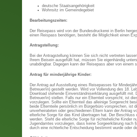
deutsche Staatsangehörigkeit
Wohnsitz im Gemeindegebiet
Bearbeitungszeiten:
Der Reisepass wird von der Bundesdruckerei in Berlin hergest
einen Reispass benötigen, besteht die Möglichkeit einen Ex
Antragstellung:
Bei der Antragstellung können Sie sich nicht vertreten lass
Ihrem Beisein ausgefüllt hat, müssen Sie eigenhändig unters
unabdingbar. Dagegen kann der Reisepass aber von einem sc
Antrag für minderjährige Kinder:
Der Antrag auf Ausstellung eines Reisepasses für Minderjäh
Betreuer/in) gestellt werden. Wird vor Vollendung des 18. Le
Download stehende Einverständniserklärung ausgefüllt mit. 
Betreuer/in) stellen. Falls nur ein Elternteil vorspricht, ist
vorzulegen. Sollte ein Elternteil das alleinige Sorgerecht b
beide Elternteile persönlich im Bürgerbüro vorsprechen, ist 
unverheirateten oder geschiedenen Eltern kann der Antrag von
elterliche Sorge für das Kind übertragen hat. Der Beschluss 
werden. Steht die elterliche Sorge für nichteheliche Kinder nu
Jugendamtes vorzulegen, dass keine Sorgeerklärung nach §
durch eine richterliche Entscheidung bestimmt wurde oder der