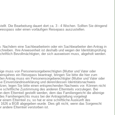
ellt. Die Bearbeitung dauert dort ca. 3 - 4 Wochen. Sollten Sie dringend
presspass oder einen vorläufigen Reisepass auszustellen.
en. Nachdem eine Sachbearbeiterin oder ein Sachbearbeiter den Antrag in
chreiben. Ihre Anwesenheit ist deshalb und wegen der Identitätsprüfung
hriftlich Bevollmächtigten, der sich ausweisen muss, abgeholt werden.
rige muss von Personensorgeberechtigten (Mutter und Vater oder
bensjahres ein Reisepass beantragt, bringen Sie bitte die hier zum
Den Antrag muss ein Personensorgeberechtigter (Mutter und Vater oder
 diese Einverständniserklärung und deren/dessen Identitätsnachweis
esitzen, legen Sie bitte einen entsprechenden Nachweis vor. Können nicht
die schriftliche Zustimmung des anderen Elternteils vorzulegen. Bei
 dem Elternteil gestellt werden, dem das Familiengericht die alleinige
des Familiengerichts muss bei der Antragstellung vorgelegt
r einem Elternteil zu, so hat er eine schriftliche Auskunft des
 1626 a BGB abgegeben wurde. Dies gilt nicht, wenn das Sorgerecht
 andere Elternteil verstorben ist.