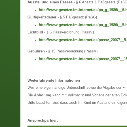
Ausstellung eines Passes
- § 6 Absatz 1 Paßgesetz (PaßG
http://www.gesetze-im-internet.de/pa_g_1986/__6.
Gültigkeitsdauer
- § 5 Paßgesetz (PaßG)
http://www.gesetze-im-internet.de/pa_g_1986/__5.
Lichtbild
- § 5 Passverordnung (PassV)
http://www.gesetze-im-internet.de/passv_2007/__5
Gebühren
- § 15 Passverordnung (PassV)
http://www.gesetze-im-internet.de/passv_2007/__1
Weiterführende Informationen
Weil eine eigenhändige Unterschrift sowie die Abgabe der Fi
Die
Abholung
kann mit Vollmacht und Vorlage der alten Do
Bitte beachten Sie, dass auch Ihr Kind im Ausland ein eige
Ansprechpartner: