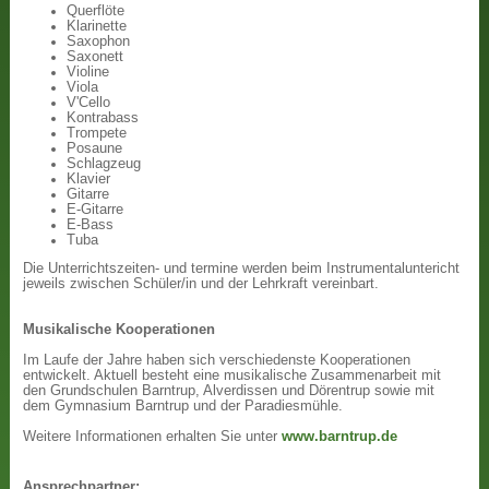
Querflöte
Klarinette
Saxophon
Saxonett
Violine
Viola
V'Cello
Kontrabass
Trompete
Posaune
Schlagzeug
Klavier
Gitarre
E-Gitarre
E-Bass
Tuba
Die Unterrichtszeiten- und termine werden beim Instrumentaluntericht
jeweils zwischen Schüler/in und der Lehrkraft vereinbart.
Musikalische Kooperationen
Im Laufe der Jahre haben sich verschiedenste Kooperationen
entwickelt. Aktuell besteht eine musikalische Zusammenarbeit mit
den Grundschulen Barntrup, Alverdissen und Dörentrup sowie mit
dem Gymnasium Barntrup und der Paradiesmühle.
Weitere Informationen erhalten Sie unter
www.barntrup.de
Ansprechpartner: