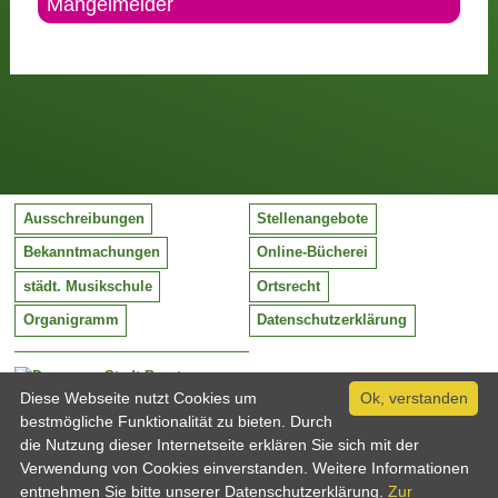
Mängelmelder
Ausschreibungen
Stellenangebote
Bekanntmachungen
Online-Bücherei
städt. Musikschule
Ortsrecht
Organigramm
Datenschutzerklärung
Stadt Barntrup
Mittelstraße 38
Diese Webseite nutzt Cookies um
Ok, verstanden
32683 Barntrup
bestmögliche Funktionalität zu bieten. Durch
Tel:
05263 / 409-0
die Nutzung dieser Internetseite erklären Sie sich mit der
Fax:
05263 / 409-249
Verwendung von Cookies einverstanden. Weitere Informationen
Email:
info@barntrup.de
entnehmen Sie bitte unserer Datenschutzerklärung.
Zur