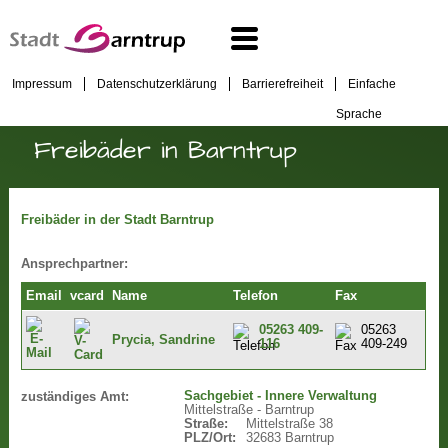
Impressum
Datenschutzerklärung
Barrierefreiheit
Einfache
Sprache
Freibäder in Barntrup
Freibäder in der Stadt Barntrup
Ansprechpartner:
Email
vcard
Name
Telefon
Fax
05263 409-
05263
Prycia, Sandrine
116
409-249
Sachgebiet - Innere Verwaltung
zuständiges Amt:
Mittelstraße - Barntrup
Straße:
Mittelstraße 38
PLZ/Ort:
32683 Barntrup