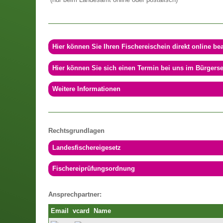
(nur beim Landesamt online oder postalisch)
Hier können Sie Ihren Fischereischein direkt online be
Hier können Sie sich einen Termin bei uns im Bürgers
Weitere Informationen
Rechtsgrundlagen
Landesfischereigesetz
Fischereiprüfungsordnung
Ansprechpartner:
Email
vcard
Name