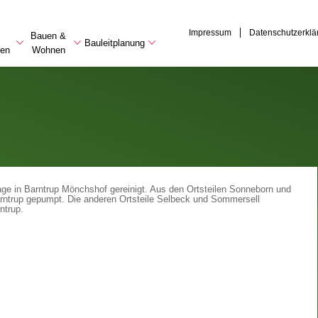
Impressum
Datenschutzerklä
Bauen &
Bauleitplanung
en
Wohnen
age in Barntrup Mönchshof gereinigt. Aus den Ortsteilen Sonneborn und
rntrup gepumpt. Die anderen Ortsteile Selbeck und Sommersell
ntrup.