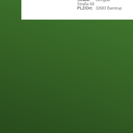
Straße 69
PLZ/Ort:
32683 Barntrup