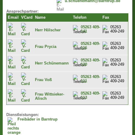
u.schuenemann@barntrup.de
Ansprechpartner:
Email
VCard
Name
Telefon
Fax
05263 409-
05263
Herr Hölscher
141
409-249
05263 409-
05263
Frau Prycia
116
409-249
05263 409-
05263
Herr Schünemann
120
409-249
05263 409-
05263
Frau Voß
111
409-249
05263 409-
05263
Frau Wittsieker-
113
409-249
Alisch
Dienstleistungen:
Freibäder in Barntrup