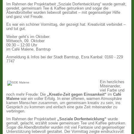
Im Rahmen der Projektarbeit „Soziale Dorfentwicklung“ wurde gemalt,
geredet, gemeinsam Tee & Kaffee getrunken und sogar die
Abendbrotteller wurden liebevoll gestaltet – mit gegenseitiger Hilfe
und ganz viel Freude.
Es war ein schöner Vormittag, der gezeigt hat: Kreativität verbindet –
und tut gut.
Weiter geht’s im Oktober:
Mittwoch, 09. Oktober
09:30 – 12:00 Uhr
im Café Malene, Barntrup
Anmeldung & Infos bei der Stadt Barntrup, Esra Kanbal: 0160 - 229
7747
Ein herzliches
Miteinander,
viel Farbe und
noch mehr Freude: Die
„Kreativ-Zeit gegen Einsamkeit“
im
Café
Malene
war ein voller Erfolg. In einer offenen, warmen Atmosphäre
kamen Menschen zusammen, um gemeinsam kreativ zu sein, ins
Gespräch zu kommen und einfach eine gute Zeit miteinander zu
verbringen.
Im Rahmen der Projektarbeit
„Soziale Dorfentwicklung“
wurde
gemalt, gelacht, erzählt sowie gemeinsam Tee und Kaffee getrunken.
Sogar die Abendbrotteller wurden mit viel Fantasie und gegenseitiger
Unterstützung liebevoll gestaltet. Der Vormittag zeigte eindrucksvoll: