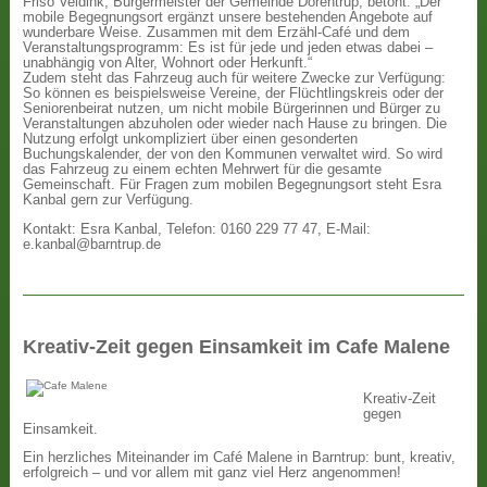
Friso Veldink, Bürgermeister der Gemeinde Dörentrup, betont: „Der
mobile Begegnungsort ergänzt unsere bestehenden Angebote auf
wunderbare Weise. Zusammen mit dem Erzähl-Café und dem
Veranstaltungsprogramm: Es ist für jede und jeden etwas dabei –
unabhängig von Alter, Wohnort oder Herkunft.“
Zudem steht das Fahrzeug auch für weitere Zwecke zur Verfügung:
So können es beispielsweise Vereine, der Flüchtlingskreis oder der
Seniorenbeirat nutzen, um nicht mobile Bürgerinnen und Bürger zu
Veranstaltungen abzuholen oder wieder nach Hause zu bringen. Die
Nutzung erfolgt unkompliziert über einen gesonderten
Buchungskalender, der von den Kommunen verwaltet wird. So wird
das Fahrzeug zu einem echten Mehrwert für die gesamte
Gemeinschaft. Für Fragen zum mobilen Begegnungsort steht Esra
Kanbal gern zur Verfügung.
Kontakt: Esra Kanbal, Telefon: 0160 229 77 47, E-Mail:
e.kanbal@barntrup.de
Kreativ-Zeit gegen Einsamkeit im Cafe Malene
Kreativ-Zeit
gegen
Einsamkeit.
Ein herzliches Miteinander im Café Malene in Barntrup: bunt, kreativ,
erfolgreich – und vor allem mit ganz viel Herz angenommen!