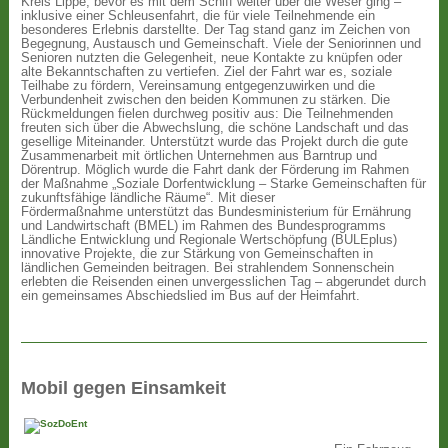
Kreis Lippe, bevor es mit dem Schiff weiter über die Weser ging –
inklusive einer Schleusenfahrt, die für viele Teilnehmende ein
besonderes Erlebnis darstellte. Der Tag stand ganz im Zeichen von
Begegnung, Austausch und Gemeinschaft. Viele der Seniorinnen und
Senioren nutzten die Gelegenheit, neue Kontakte zu knüpfen oder
alte Bekanntschaften zu vertiefen. Ziel der Fahrt war es, soziale
Teilhabe zu fördern, Vereinsamung entgegenzuwirken und die
Verbundenheit zwischen den beiden Kommunen zu stärken. Die
Rückmeldungen fielen durchweg positiv aus: Die Teilnehmenden
freuten sich über die Abwechslung, die schöne Landschaft und das
gesellige Miteinander. Unterstützt wurde das Projekt durch die gute
Zusammenarbeit mit örtlichen Unternehmen aus Barntrup und
Dörentrup. Möglich wurde die Fahrt dank der Förderung im Rahmen
der Maßnahme „Soziale Dorfentwicklung – Starke Gemeinschaften für
zukunftsfähige ländliche Räume“. Mit dieser
Fördermaßnahme unterstützt das Bundesministerium für Ernährung
und Landwirtschaft (BMEL) im Rahmen des Bundesprogramms
Ländliche Entwicklung und Regionale Wertschöpfung (BULEplus)
innovative Projekte, die zur Stärkung von Gemeinschaften in
ländlichen Gemeinden beitragen. Bei strahlendem Sonnenschein
erlebten die Reisenden einen unvergesslichen Tag – abgerundet durch
ein gemeinsames Abschiedslied im Bus auf der Heimfahrt.
Mobil gegen Einsamkeit