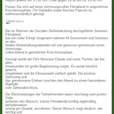
Beginn jeweils um 17:00 Uhr, Ende gegen 19:30 bis ca. 20:00 Uhr.
Freuen Sie sich auf einen stimmungsvollen Filmabend in angenehmer
Kino-Atmosphäre. Für Getränke sowie frisches Popcorn ist
selbstverständlich gesorgt.
Der im Rahmen der Sozialen Dorfentwicklung durchgeführte Senioren-
Filmabend
war ein voller Erfolg! Insgesamt nahmen 44 Seniorinnen und Senioren
an den
beiden Veranstaltungsabenden teil und genossen gemeinsam einen
stimmungs-
vollen Abend in gemütlicher Kino-Atmosphäre.
Gezeigt wurde der Film Monsieur Claude und seine Töchter, der bei
allen
Anwesenden für große Begeisterung sorgte. Es wurde herzlich
gelacht,
mitgefiebert und die Filmauswahl vielfach gelobt. Die positive
Stimmung und
das gemeinsame Erleben machten den Abend zu einem besonderen
Highlight
zum Jahresabschluss.
Die Rückmeldungen der Teilnehmenden waren durchweg sehr positiv.
Viele
äußerten den Wunsch, solche Filmabende künftig regelmäßig,
beispielsweise
einmal pro Quartal, anzubieten. Dieser Wunsch zeigt deutlich, wie
wichtig und