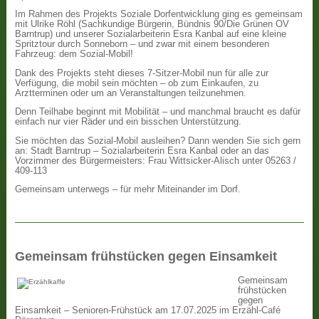
Im Rahmen des Projekts Soziale Dorfentwicklung ging es gemeinsam
mit Ulrike Röhl (Sachkundige Bürgerin, Bündnis 90/Die Grünen OV
Barntrup) und unserer Sozialarbeiterin Esra Kanbal auf eine kleine
Spritztour durch Sonneborn – und zwar mit einem besonderen
Fahrzeug: dem Sozial-Mobil!
Dank des Projekts steht dieses 7-Sitzer-Mobil nun für alle zur
Verfügung, die mobil sein möchten – ob zum Einkaufen, zu
Arztterminen oder um an Veranstaltungen teilzunehmen.
Denn Teilhabe beginnt mit Mobilität – und manchmal braucht es dafür
einfach nur vier Räder und ein bisschen Unterstützung.
Sie möchten das Sozial-Mobil ausleihen? Dann wenden Sie sich gern
an: Stadt Barntrup – Sozialarbeiterin Esra Kanbal oder an das
Vorzimmer des Bürgermeisters: Frau Wittsicker-Alisch unter 05263 /
409-113
Gemeinsam unterwegs – für mehr Miteinander im Dorf.
Gemeinsam frühstücken gegen Einsamkeit
Gemeinsam
frühstücken
gegen
Einsamkeit – Senioren-Frühstück am 17.07.2025 im Erzähl-Café