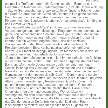
Ein Fahrzeug
als mobiler Treffpunkt stärkt die Gemeinschaft in Barntrup und
Dörentrup.Im Rahmen des Förderprogramms „Soziale Dorfentwicklung
– Starke Gemeinschaften für zukunftsfähige ländliche Räume” bauen
die Stadt Barntrup und die Gemeinde Dörentrup ihre gemeinsamen
Bemühungen zur Stärkung des sozialen Zusammenhalts mit
Fördermitteln des Bundesministeriums für Landwirtschaft, Ernährung
und Heimat weiter aus.
Das neu eröffnete „Erzähl-Café“ in Dörentrup sowie die ersten
Veranstaltungen aus dem vielseitigen Programm werden bereits jetzt
gerne von Seniorinnen und Senioren sowie geflüchteten Menschen
aus den Kommunen genutzt. Mit dem neuen mobilen Treffpunkt
kommt nun ein weiteres Angebot hinzu, das den sozialen
Zusammenhalt in den Kommunen noch stärker fördern soll.
Projektmitarbeiterin Esra Kanbal nutzt ab sofort ein größeres
Fahrzeug als mobilen Begegnungsort, um Menschen direkt vor Ort
aufzusuchen – auch außerhalb der Ortszentren.
„Gerade für ältere Menschen ist es nicht immer einfach, ihre Mobilität
aufrechtzuerhalten”, erklärt Borris Ortmeier, Bürgermeister der Stadt
Barntrup. „Der mobile Begegnungsort geht hier einen wichtigen
Schritt: Er bringt das Gespräch, die Gemeinschaft und ein Stück
Nähe dorthin, wo Menschen sonst Gefahr laufen, allein zu bleiben.“
Gemeinsam mit dem neuen „Erzähl-Café“ in Dörentrup wird so ein
weiteres Angebot geschaffen, um Menschen jeder Herkunft und jeden
Alters zusammenzubringen. Regelmäßig entsteht so Raum für
generationsübergreifenden Austausch, gemeinsame Gespräche,
Veranstaltungen und thematische Nachmittage. Dabei stehen
Offenheit, Integration und gegenseitige Wertschätzung im
Vordergrund. Mit dem neuen mobilen Treffpunkt rückt das Projekt
einen weiteren Schritt näher an die Menschen heran und unterstreicht
das Ziel der sozialen Dorfentwicklung, den ländlichen Raum
lebenswerter, vernetzter und menschlich näher zu gestalten.