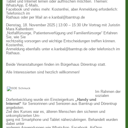
Tablet und Internet lernen oder auffrischen möchten. Themen:
WhatsApp, E-Mails,
Facebook und vieles mehr. Kostenfrei, aber Anmeldung erforderlich:
Telefonisch im
Rathaus oder per Mail an e.kanbal@barntrup.de
Dienstag, 18. November 2025 | 13:00 – 15:30 Uhr Vortrag mit Juristin
Mara Kaltenborn:
„Notfallfürsorge, Patientenverfügung und Familienfürsorge“ Erfahren
Sie, wie Sie
rechtzeitig vorsorgen und wichtige Entscheidungen treffen können.
Kostenfrei,
Anmeldung ebenfalls unter e.kanbal@barntrup.de oder telefonisch im
Rathaus.
Beide Veranstaltungen finden im Bürgerhaus Dörentrup statt.
Alle Interessierten sind herzlich willkommen!
Im Rahmen der
sozialen
Dorfentwicklung wurde ein Einsteigerkurs
„Handy und
Internet“
für Seniorinnen und Senioren aus Barntrup und Dörentrup
angeboten.
Ziel des Kurses war es, älteren Menschen den sicheren und
unkomplizierten Um-
gang mit Smartphone und Tablet näherzubringen. Behandelt wurden
dabei unter
anderem Anwendungen wie WhatsApp, Facebook, AirDrop,