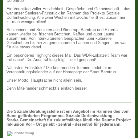
Dörentrup
Ein Vormittag voller Herzlichkeit, Gespräche und Gemeinschaft – das
war unser Senioren-Frühstück im Rahmen des Projekts Soziale
Dorfentwicklung. Alle zwei Wochen mittwochs heißt es: Zusammen
ist man weniger allein!
Seniorinnen und Senioren aus Dörentrup, Barntrup und Extertal
kamen wieder bei frischen Brötchen, Kaffee und guter Laune
zusammen. Von interkulturellen Gesprächen über kulturelle
Geschichten bis hin zu gemeinsamem Lachen und Singen – es war
für alle etwas dabei.
Ein besonderes Highlight dieses Mal: Das WDR-Lokalzeit Team war
mit dabei! Die Ausstrahlung folgt – seid gespannt!
Nächstes Frühstück? Die kommenden Termine findet ihr im
Veranstaltungskalender auf der Homepage der Stadt Barntrup.
Unser Motto: Hauptsache nicht allein sein.
Denn Miteinander schmeckt’s einfach besser.
Die
Soziale Beratungsstelle ist ein Angebot im Rahmen des vom
Bund geförderten Programms: Soziale Dorfentwicklung -
Starke Gemeinschaft für zukunftsfähige ländliche Räume Projekt:
Inklusion Vor - Ort gelebt - zentral - dezentral für jedermann.