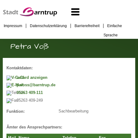
Impressum
Datenschutzerklärung
Barrierefreiheit
Einfache
Sprache
Petra Voß
Kontaktdaten:
v-Card anzeigen
p.voss@barntrup.de
05263 409-111
05263 409-249
Sachbearbeitung
Funktion:
Ämter des Ansprechpartners: