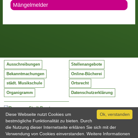
Mängelmelder
Ausschreibungen
Stellenangebote
Bekanntmachungen
Online-Bücherei
städt. Musikschule
Ortsrecht
Organigramm
Datenschutzerklärung
Stadt Barntrup
Mittelstraße 38
Diese Webseite nutzt Cookies um
Ok, verstanden
32683 Barntrup
bestmögliche Funktionalität zu bieten. Durch
Tel:
05263 / 409-0
die Nutzung dieser Internetseite erklären Sie sich mit der
Fax:
05263 / 409-249
Verwendung von Cookies einverstanden. Weitere Informationen
Email:
info@barntrup.de