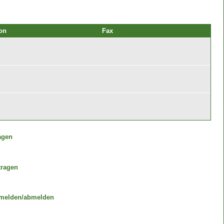
on
Fax
agen
tragen
melden/abmelden