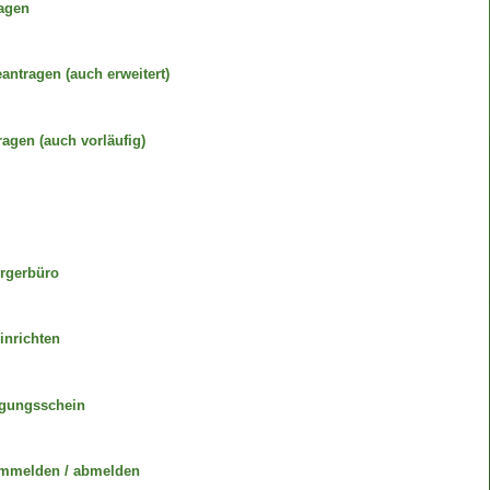
ragen
ntragen (auch erweitert)
agen (auch vorläufig)
rgerbüro
inrichten
igungsschein
ummelden / abmelden