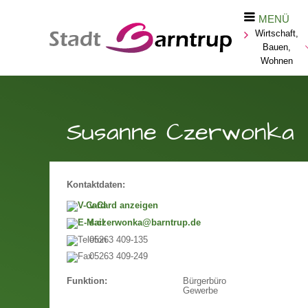
MENÜ
Wirtschaft,
Bauen,
Wohnen
Susanne Czerwonka
Kontaktdaten:
v-Card anzeigen
s.czerwonka@barntrup.de
05263 409-135
05263 409-249
Bürgerbüro
Funktion:
Gewerbe