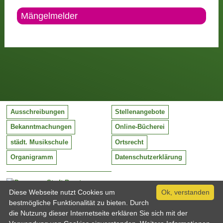
Mängelmelder
Ausschreibungen
Stellenangebote
Bekanntmachungen
Online-Bücherei
städt. Musikschule
Ortsrecht
Organigramm
Datenschutzerklärung
Stadt Barntrup
Mittelstraße 38
Diese Webseite nutzt Cookies um
Ok, verstanden
32683 Barntrup
bestmögliche Funktionalität zu bieten. Durch
Tel:
05263 / 409-0
die Nutzung dieser Internetseite erklären Sie sich mit der
Fax:
05263 / 409-249