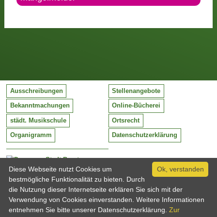
Ausschreibungen
Stellenangebote
Bekanntmachungen
Online-Bücherei
städt. Musikschule
Ortsrecht
Organigramm
Datenschutzerklärung
Stadt Barntrup
Mittelstraße 38
Diese Webseite nutzt Cookies um
Ok, verstanden
32683 Barntrup
bestmögliche Funktionalität zu bieten. Durch
Tel:
05263 / 409-0
die Nutzung dieser Internetseite erklären Sie sich mit der
Fax:
05263 / 409-249
Verwendung von Cookies einverstanden. Weitere Informationen
Email:
info@barntrup.de
entnehmen Sie bitte unserer Datenschutzerklärung.
Zur