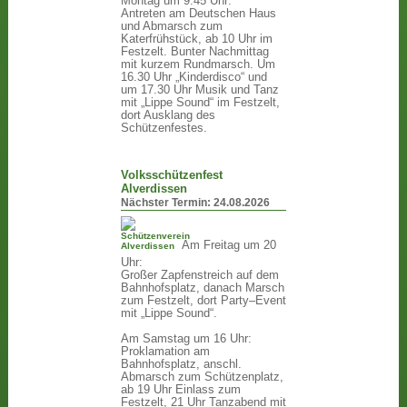
Montag um 9:45 Uhr:
Antreten am Deutschen Haus
und Abmarsch zum
Katerfrühstück, ab 10 Uhr im
Festzelt. Bunter Nachmittag
mit kurzem Rundmarsch. Um
16.30 Uhr „Kinderdisco“ und
um 17.30 Uhr Musik und Tanz
mit „Lippe Sound“ im Festzelt,
dort Ausklang des
Schützenfestes.
Volksschützenfest
Alverdissen
Nächster Termin:
24.08.2026
Am Freitag um 20
Uhr:
Großer Zapfenstreich auf dem
Bahnhofsplatz, danach Marsch
zum Festzelt, dort Party–Event
mit „Lippe Sound“.
Am Samstag um 16 Uhr:
Proklamation am
Bahnhofsplatz, anschl.
Abmarsch zum Schützenplatz,
ab 19 Uhr Einlass zum
Festzelt, 21 Uhr Tanzabend mit