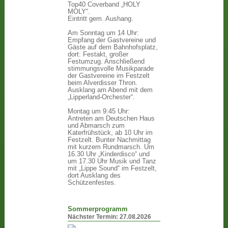
Top40 Coverband „HOLY
MOLY“.
Eintritt gem. Aushang.
Am Sonntag um 14 Uhr:
Empfang der Gastvereine und
Gäste auf dem Bahnhofsplatz,
dort: Festakt, großer
Festumzug. Anschließend
stimmungsvolle Musikparade
der Gastvereine im Festzelt
beim Alverdisser Thron.
Ausklang am Abend mit dem
„Lipperland-Orchester“.
Montag um 9:45 Uhr:
Antreten am Deutschen Haus
und Abmarsch zum
Katerfrühstück, ab 10 Uhr im
Festzelt. Bunter Nachmittag
mit kurzem Rundmarsch. Um
16.30 Uhr „Kinderdisco“ und
um 17.30 Uhr Musik und Tanz
mit „Lippe Sound“ im Festzelt,
dort Ausklang des
Schützenfestes.
Sommerprogramm
Nächster Termin:
27.08.2026