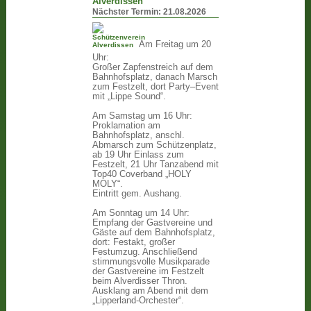
Alverdissen
Nächster Termin:
21.08.2026
Am Freitag um 20
Uhr:
Großer Zapfenstreich auf dem
Bahnhofsplatz, danach Marsch
zum Festzelt, dort Party–Event
mit „Lippe Sound“.
Am Samstag um 16 Uhr:
Proklamation am
Bahnhofsplatz, anschl.
Abmarsch zum Schützenplatz,
ab 19 Uhr Einlass zum
Festzelt, 21 Uhr Tanzabend mit
Top40 Coverband „HOLY
MOLY“.
Eintritt gem. Aushang.
Am Sonntag um 14 Uhr:
Empfang der Gastvereine und
Gäste auf dem Bahnhofsplatz,
dort: Festakt, großer
Festumzug. Anschließend
stimmungsvolle Musikparade
der Gastvereine im Festzelt
beim Alverdisser Thron.
Ausklang am Abend mit dem
„Lipperland-Orchester“.