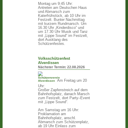
Montag um 9:45 Uhr:
Antreten am Deutschen Haus
und Abmarsch zum
Katerfrühstück, ab 10 Uhr im
Festzelt. Bunter Nachmittag
mit kurzem Rundmarsch. Um
16.30 Uhr „Kinderdisco“ und
um 17.30 Uhr Musik und Tanz
mit „Lippe Sound“ im Festzelt,
dort Ausklang des
Schützenfestes.
Volksschützenfest
Alverdissen
Nächster Termin:
22.08.2026
Am Freitag um 20
Uhr:
Großer Zapfenstreich auf dem
Bahnhofsplatz, danach Marsch
zum Festzelt, dort Party–Event
mit „Lippe Sound“.
Am Samstag um 16 Uhr:
Proklamation am
Bahnhofsplatz, anschl.
Abmarsch zum Schützenplatz,
ab 19 Uhr Einlass zum