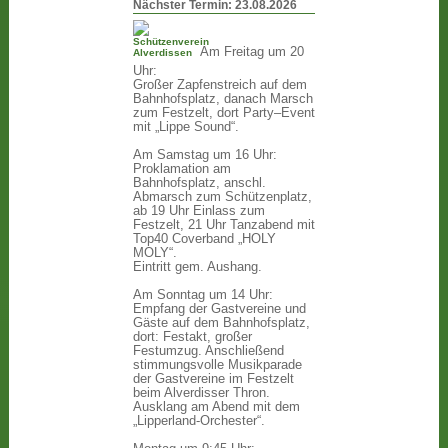
Nächster Termin:
23.08.2026
Am Freitag um 20
Uhr:
Großer Zapfenstreich auf dem
Bahnhofsplatz, danach Marsch
zum Festzelt, dort Party–Event
mit „Lippe Sound“.
Am Samstag um 16 Uhr:
Proklamation am
Bahnhofsplatz, anschl.
Abmarsch zum Schützenplatz,
ab 19 Uhr Einlass zum
Festzelt, 21 Uhr Tanzabend mit
Top40 Coverband „HOLY
MOLY“.
Eintritt gem. Aushang.
Am Sonntag um 14 Uhr:
Empfang der Gastvereine und
Gäste auf dem Bahnhofsplatz,
dort: Festakt, großer
Festumzug. Anschließend
stimmungsvolle Musikparade
der Gastvereine im Festzelt
beim Alverdisser Thron.
Ausklang am Abend mit dem
„Lipperland-Orchester“.