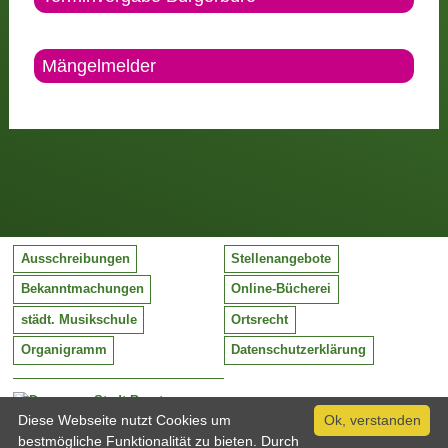
Mängelmelder
Ausschreibungen
Stellenangebote
Bekanntmachungen
Online-Bücherei
städt. Musikschule
Ortsrecht
Organigramm
Datenschutzerklärung
Stadt Barntrup
Mittelstraße 38
Diese Webseite nutzt Cookies um
Ok, verstanden
32683 Barntrup
bestmögliche Funktionalität zu bieten. Durch