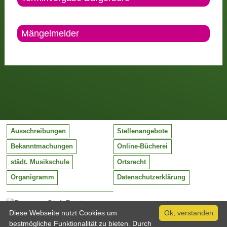
Mängelmelder
Ausschreibungen
Stellenangebote
Bekanntmachungen
Online-Bücherei
städt. Musikschule
Ortsrecht
Organigramm
Datenschutzerklärung
Stadt Barntrup
Mittelstraße 38
Diese Webseite nutzt Cookies um
Ok, verstanden
32683 Barntrup
bestmögliche Funktionalität zu bieten. Durch