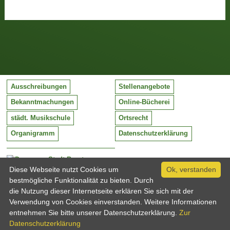
Ausschreibungen
Stellenangebote
Bekanntmachungen
Online-Bücherei
städt. Musikschule
Ortsrecht
Organigramm
Datenschutzerklärung
Stadt Barntrup
Mittelstraße 38
Diese Webseite nutzt Cookies um
Ok, verstanden
32683 Barntrup
bestmögliche Funktionalität zu bieten. Durch
Tel:
05263 / 409-0
die Nutzung dieser Internetseite erklären Sie sich mit der
Fax:
05263 / 409-249
Verwendung von Cookies einverstanden. Weitere Informationen
Email:
info@barntrup.de
entnehmen Sie bitte unserer Datenschutzerklärung.
Zur
Datenschutzerklärung