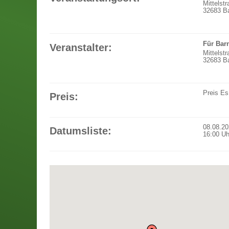
Mittelst
32683 Ba
Für Barn
Veranstalter:
Mittelst
32683 Ba
Preis
Es
Preis:
08.08.2
Datumsliste:
16:00
Uh