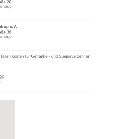
raße 26
rntrup
trup e.V.
raße 38
rntrup
 fallen kosten für Getränke - und Speiseverzehr an.
026
r