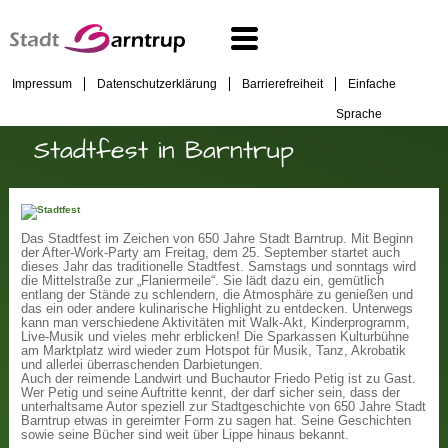
Impressum
Datenschutzerklärung
Barrierefreiheit
Einfache
Sprache
Stadtfest in Barntrup
Das Stadtfest im Zeichen von 650 Jahre Stadt Barntrup.
Mit Beginn
der After-Work-Party am Freitag, dem 25. September startet auch
dieses Jahr das traditionelle Stadtfest. Samstags und sonntags wird
die Mittelstraße zur „Flaniermeile“. Sie lädt dazu ein, gemütlich
entlang der Stände zu schlendern, die Atmosphäre zu genießen und
das ein oder andere kulinarische Highlight zu entdecken. Unterwegs
kann man verschiedene Aktivitäten mit Walk-Akt, Kinderprogramm,
Live-Musik und vieles mehr erblicken! Die Sparkassen Kulturbühne
am Marktplatz wird wieder zum Hotspot für Musik, Tanz, Akrobatik
und allerlei überraschenden Darbietungen.
Auch der reimende Landwirt und Buchautor Friedo Petig ist zu Gast.
Wer Petig und seine Auftritte kennt, der darf sicher sein, dass der
unterhaltsame Autor speziell zur Stadtgeschichte von 650 Jahre Stadt
Barntrup etwas in gereimter Form zu sagen hat. Seine Geschichten
sowie seine Bücher sind weit über Lippe hinaus bekannt.