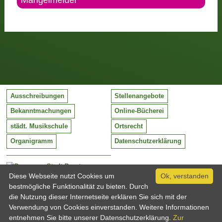
Mängelmelder
Ausschreibungen
Stellenangebote
Bekanntmachungen
Online-Bücherei
städt. Musikschule
Ortsrecht
Organigramm
Datenschutzerklärung
Stadt Barntrup
Mittelstraße 38
Diese Webseite nutzt Cookies um
Ok, verstanden
32683 Barntrup
bestmögliche Funktionalität zu bieten. Durch
Tel:
05263 / 409-0
die Nutzung dieser Internetseite erklären Sie sich mit der
Fax:
05263 / 409-249
Verwendung von Cookies einverstanden. Weitere Informationen
Email:
info@barntrup.de
entnehmen Sie bitte unserer Datenschutzerklärung.
Zur