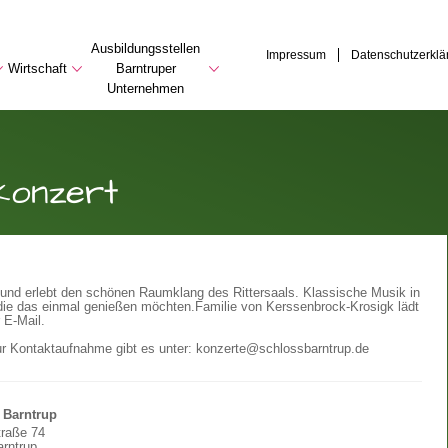
Ausbildungsstellen
Impressum
Datenschutzerklä
Wirtschaft
Barntruper
Unternehmen
konzert
und erlebt den schönen Raumklang des Rittersaals. Klassische Musik in
 die das einmal genießen möchten.
Familie von Kerssenbrock-Krosigk lädt
 E-Mail.
ur Kontaktaufnahme gibt es unter: konzerte@schlossbarntrup.de
 Barntrup
traße 74
rntrup