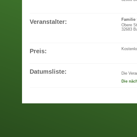
Familie
Veranstalter:
Obere S
32683 Ba
Kostenl
Preis:
Datumsliste:
Die Vera
Die näc