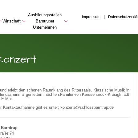
Ausbildungsstellen
Impressum
Datenschutzerklä
Wirtschaft
Barntruper
Unternehmen
konzert
und erlebt den schönen Raumklang des Rittersaals. Klassische Musik in
 die das einmal genießen möchten.
Familie von Kerssenbrock-Krosigk lädt
 E-Mail.
ur Kontaktaufnahme gibt es unter: konzerte@schlossbarntrup.de
 Barntrup
traße 74
rntrup