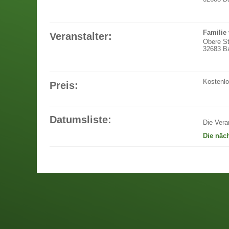
Familie
Veranstalter:
Obere S
32683 Ba
Kostenl
Preis:
Datumsliste:
Die Vera
Die näc