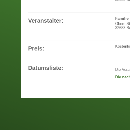
Familie
Veranstalter:
Obere S
32683 Ba
Kostenl
Preis:
Datumsliste:
Die Vera
Die näc