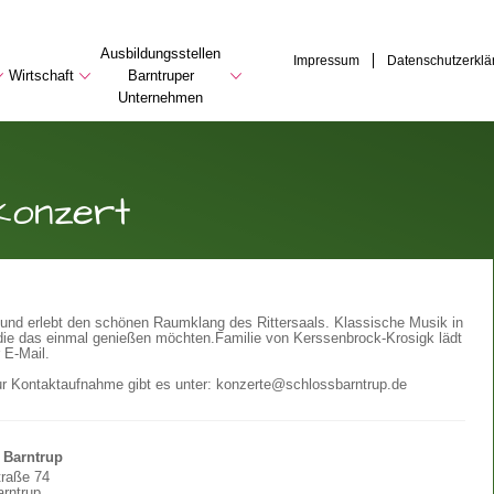
Ausbildungsstellen
Impressum
Datenschutzerklä
Wirtschaft
Barntruper
Unternehmen
konzert
und erlebt den schönen Raumklang des Rittersaals. Klassische Musik in
 die das einmal genießen möchten.
Familie von Kerssenbrock-Krosigk lädt
 E-Mail.
ur Kontaktaufnahme gibt es unter: konzerte@schlossbarntrup.de
 Barntrup
traße 74
rntrup