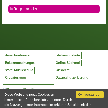
Mängelmelder
Ausschreibungen
Stellenangebote
Bekanntmachungen
Online-Bücherei
städt. Musikschule
Ortsrecht
Organigramm
Datenschutzerklärung
Stadt Barntrup
Mittelstraße 38
Diese Webseite nutzt Cookies um
Ok, verstanden
32683 Barntrup
bestmögliche Funktionalität zu bieten. Durch
Tel:
05263 / 409-0
die Nutzung dieser Internetseite erklären Sie sich mit der
Fax:
05263 / 409-249