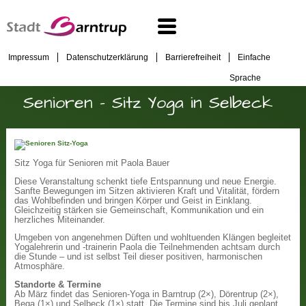
Impressum
Datenschutzerklärung
Barrierefreiheit
Einfache
Sprache
Senioren - Sitz Yoga in Selbeck
Sitz Yoga für Senioren mit Paola Bauer
Diese Veranstaltung schenkt tiefe Entspannung und neue Energie.
Sanfte Bewegungen im Sitzen aktivieren Kraft und Vitalität, fördern
das Wohlbefinden und bringen Körper und Geist in Einklang.
Gleichzeitig stärken sie Gemeinschaft, Kommunikation und ein
herzliches Miteinander.
Umgeben von angenehmen Düften und wohltuenden Klängen begleitet
Yogalehrerin und -trainerin Paola die Teilnehmenden achtsam durch
die Stunde – und ist selbst Teil dieser positiven, harmonischen
Atmosphäre.
Standorte & Termine
Ab März findet das Senioren-Yoga in Barntrup (2×), Dörentrup (2×),
Bega (1×) und Selbeck (1×) statt. Die Termine sind bis Juli geplant