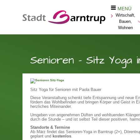
MENÜ
Wirtschaft,
Bauen,
Wohnen
Senioren - Sitz Yoga 
Sitz Yoga für Senioren mit Paola Bauer
Diese Veranstaltung schenkt tiefe Entspannung und neue Ene
fördern das Wohlbefinden und bringen Körper und Geist in E
herzliches Miteinander.
Umgeben von angenehmen Düften und wohltuenden Klängen be
durch die Stunde – und ist selbst Teil dieser positiven, ha
Standorte & Termine
Ab März findet das Senioren-Yoga in Barntrup (2×), Dörentrup
geplant und
kostenlos
.