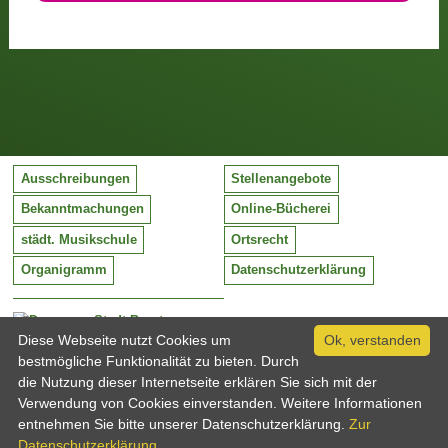
Ausschreibungen
Stellenangebote
Bekanntmachungen
Online-Bücherei
städt. Musikschule
Ortsrecht
Organigramm
Datenschutzerklärung
Stadt Barntrup
Mittelstraße 38
Diese Webseite nutzt Cookies um
Ok, verstanden
32683 Barntrup
bestmögliche Funktionalität zu bieten. Durch
Tel:
05263 / 409-0
die Nutzung dieser Internetseite erklären Sie sich mit der
Fax:
05263 / 409-249
Verwendung von Cookies einverstanden. Weitere Informationen
Email:
info@barntrup.de
entnehmen Sie bitte unserer Datenschutzerklärung.
Zur
Datenschutzerklärung