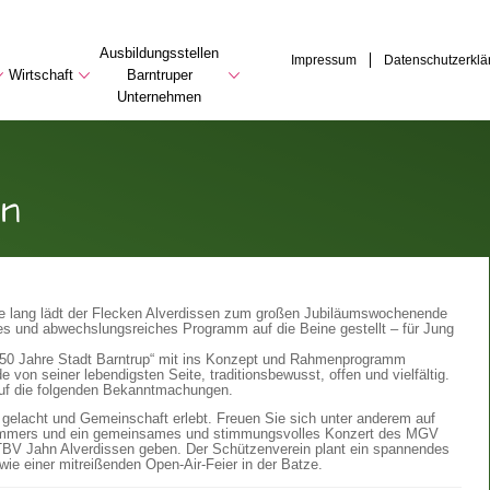
Ausbildungsstellen
Impressum
Datenschutzerklä
Wirtschaft
Barntruper
Unternehmen
en
age lang lädt der Flecken Alverdissen zum großen Jubiläumswochenende
tes und abwechslungsreiches Programm auf die Beine gestellt – für Jung
m „650 Jahre Stadt Barntrup“ mit ins Konzept und Rahmenprogramm
on seiner lebendigsten Seite, traditionsbewusst, offen und vielfältig.
 auf die folgenden Bekanntmachungen.
gelacht und Gemeinschaft erlebt. Freuen Sie sich unter anderem auf
tkommers und ein gemeinsames und stimmungsvolles Konzert des MGV
 TBV Jahn Alverdissen geben. Der Schützenverein plant ein spannendes
e einer mitreißenden Open-Air-Feier in der Batze.