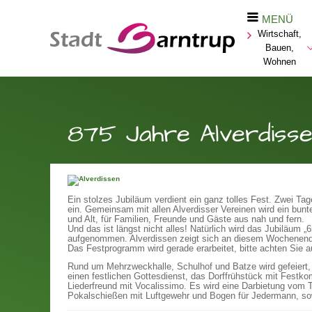
MENÜ
Wirtschaft,
Bauen,
Wohnen
875 Jahre Alverdiss
Ein stolzes Jubiläum verdient ein ganz tolles Fest. Zwei T
ein. Gemeinsam mit allen Alverdisser Vereinen wird ein bun
und Alt, für Familien, Freunde und Gäste aus nah und fern.
Und das ist längst nicht alles! Natürlich wird das Jubiläu
aufgenommen. Alverdissen zeigt sich an diesem Wochenende v
Das Festprogramm wird gerade erarbeitet, bitte achten Sie
Rund um Mehrzweckhalle, Schulhof und Batze wird gefeiert, 
einen festlichen Gottesdienst, das Dorffrühstück mit Fes
Liederfreund mit Vocalissimo. Es wird eine Darbietung vom
Pokalschießen mit Luftgewehr und Bogen für Jedermann, sowi