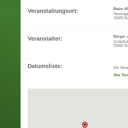
Batze A
Veranstaltungsort:
Herrenga
32683 Ba
Bürger 
Veranstalter:
Schloßst
32683 Ba
Datumsliste:
Die Vera
Alle Te