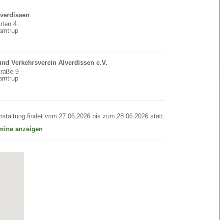
lverdissen
rten 4
rntrup
und Verkehrsverein Alverdissen e.V.
raße 9
rntrup
nstaltung findet vom 27.06.2026 bis zum 28.06.2026 statt.
rmine anzeigen