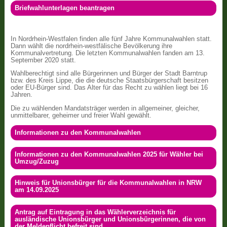
Briefwahlunterlagen beantragen
In Nordrhein-Westfalen finden alle fünf Jahre Kommunalwahlen statt.
Dann wählt die nordrhein-westfälische Bevölkerung ihre
Kommunalvertretung. Die letzten Kommunalwahlen fanden am 13.
September 2020 statt.
Wahlberechtigt sind alle Bürgerinnen und Bürger der Stadt Barntrup
bzw. des Kreis Lippe, die die deutsche Staatsbürgerschaft besitzen
oder EU-Bürger sind. Das Alter für das Recht zu wählen liegt bei 16
Jahren.
Die zu wählenden Mandatsträger werden in allgemeiner, gleicher,
unmittelbarer, geheimer und freier Wahl gewählt.
Informationen zu den Kommunalwahlen
Informationen zu den Kommunalwahlen 2025 für Wähler bei
Umzug/Zuzug
Hinweis für Unionsbürger für die Kommunalwahlen in NRW
am 14.09.2025
Antrag auf Eintragung in das Wählerverzeichnis für
ausländische Unionsbürger und Unionsbürgerinnen, die von
der Meldepflicht befreit sind