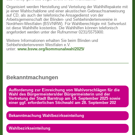
Organisiert werden Herstellung und Verteilung der Wahlhilfepakete mit
je einer Wahlschablone und einer akustischen Gebrauchsanweisung
auf CD, als auch der telefonische Ansagedienst von der
Arbeitsgemeinschaft der Blinden- und Sehbehindertenvereine in
Nordrhein-Westfalen (BSVNRW). Für Wahlberechtigte mit Sehverlust
ist diese Wahlhilfe kostenlos. Die Wahlhilfen können telefonisch
angefordert werden unter der Rufnummer 0231/5575900.
Weitere Informationen erhalten Sie beim Blinden und
Sehbehindertenverein Westfalen e.V.
unter:
www.bsvw.org/kommunalwahl2025/
Bekanntmachungen
Aufforderung zur Einreichung von Wahlvorschlägen für die
Wahl des Bürgermeisters/der Bürgermeisterin und der
Vertretung der Stadt Barntrup am 14. September 2025 sowie
einer ggf. erforderlichen Stichwahl am 28. September 202
Bekanntmachung Wahlbezirkseinteilung
Wahlbezirkseinteilung