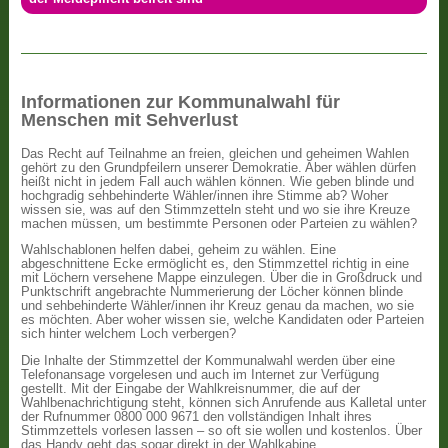
Informationen zur Kommunalwahl für
Menschen mit Sehverlust
Das Recht auf Teilnahme an freien, gleichen und geheimen Wahlen
gehört zu den Grundpfeilern unserer Demokratie. Aber wählen dürfen
heißt nicht in jedem Fall auch wählen können. Wie geben blinde und
hochgradig sehbehinderte Wähler/innen ihre Stimme ab? Woher
wissen sie, was auf den Stimmzetteln steht und wo sie ihre Kreuze
machen müssen, um bestimmte Personen oder Parteien zu wählen?
Wahlschablonen helfen dabei, geheim zu wählen. Eine
abgeschnittene Ecke ermöglicht es, den Stimmzettel richtig in eine
mit Löchern versehene Mappe einzulegen. Über die in Großdruck und
Punktschrift angebrachte Nummerierung der Löcher können blinde
und sehbehinderte Wähler/innen ihr Kreuz genau da machen, wo sie
es möchten. Aber woher wissen sie, welche Kandidaten oder Parteien
sich hinter welchem Loch verbergen?
Die Inhalte der Stimmzettel der Kommunalwahl werden über eine
Telefonansage vorgelesen und auch im Internet zur Verfügung
gestellt. Mit der Eingabe der Wahlkreisnummer, die auf der
Wahlbenachrichtigung steht, können sich Anrufende aus Kalletal unter
der Rufnummer 0800 000 9671 den vollständigen Inhalt ihres
Stimmzettels vorlesen lassen – so oft sie wollen und kostenlos. Über
das Handy geht das sogar direkt in der Wahlkabine.