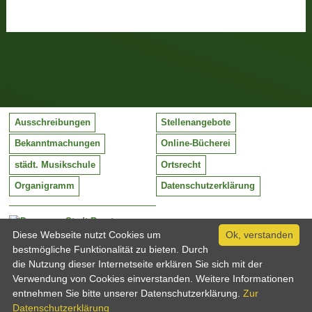
Ausschreibungen
Stellenangebote
Bekanntmachungen
Online-Bücherei
städt. Musikschule
Ortsrecht
Organigramm
Datenschutzerklärung
Stadt Barntrup
Mittelstraße 38
Diese Webseite nutzt Cookies um
Ok, verstanden
32683 Barntrup
bestmögliche Funktionalität zu bieten. Durch
Tel:
05263 / 409-0
die Nutzung dieser Internetseite erklären Sie sich mit der
Fax:
05263 / 409-249
Verwendung von Cookies einverstanden. Weitere Informationen
Email:
info@barntrup.de
entnehmen Sie bitte unserer Datenschutzerklärung.
Zur
Datenschutzerklärung