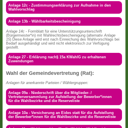
Anlage 12c - Zustimmungserklärung zur Aufnahme in den
Wahlvorschlag
Anlage 13b - Wählbarkeitsbescheinigung
Anlage 14c
- Formblatt für eine Unterstützungsunterschrift
(Bürgermeister*in) mit Wahlrechtsbescheinigung (alternativ
Anlage
15
) Diese Anlage wird erst nach Einreichung des Wahlvorschlags bei
Bedarf ausgehändigt und wird nicht elektronisch zur Verfügung
gestellt.
Anlage 27 - Erklärung nach§ 15a KWahlG zu erhaltenen
Zuwendungen
Wahl der Gemeindevertretung (Rat):
Anlagen für anerkannte Parteien / Wählergruppen:
Anlage 09a - Niederschrift über die Mitglieder- /
Vertreterversammlung zur Aufstellung der Bewerber*innen
für die Wahlbezirke und die Reserveliste
Anlage 10a - Versicherung an Eides statt für die Aufstellung
der Bewerber*innen für die Wahlbezirke und die Reserveliste