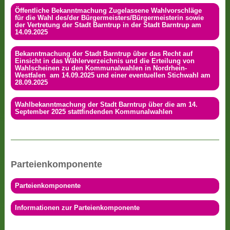
Öffentliche Bekanntmachung Zugelassene Wahlvorschläge
für die Wahl des/der Bürgermeisters/Bürgermeisterin sowie
der Vertretung der Stadt Barntrup in der Stadt Barntrup am
14.09.2025
Bekanntmachung der Stadt Barntrup über das Recht auf
Einsicht in das Wählerverzeichnis und die Erteilung von
Wahlscheinen zu den Kommunalwahlen in Nordrhein-
Westfalen am 14.09.2025 und einer eventuellen Stichwahl am
28.09.2025
Wahlbekanntmachung der Stadt Barntrup über die am 14.
September 2025 stattfindenden Kommunalwahlen
Parteienkomponente
Parteienkomponente
Informationen zur Parteienkomponente