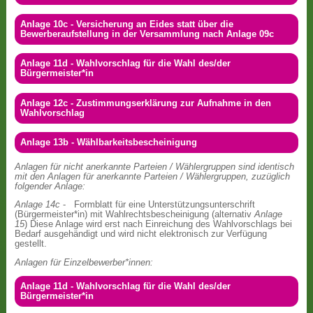
Anlage 10c - Versicherung an Eides statt über die
Bewerberaufstellung in der Versammlung nach Anlage 09c
Anlage 11d - Wahlvorschlag für die Wahl des/der
Bürgermeister*in
Anlage 12c - Zustimmungserklärung zur Aufnahme in den
Wahlvorschlag
Anlage 13b - Wählbarkeitsbescheinigung
Anlagen für nicht anerkannte Parteien / Wählergruppen sind identisch
mit den Anlagen für anerkannte Parteien / Wählergruppen, zuzüglich
folgender Anlage:
Anlage 14c
- Formblatt für eine Unterstützungsunterschrift
(Bürgermeister*in) mit Wahlrechtsbescheinigung (alternativ
Anlage
15
) Diese Anlage wird erst nach Einreichung des Wahlvorschlags bei
Bedarf ausgehändigt und wird nicht elektronisch zur Verfügung
gestellt.
Anlagen für Einzelbewerber*innen:
Anlage 11d - Wahlvorschlag für die Wahl des/der
Bürgermeister*in