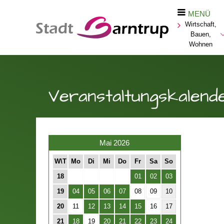
MENÜ
Wirtschaft,
Bauen,
Wohnen
Veranstaltungskalend
Mai 2026
W\T
Mo
Di
Mi
Do
Fr
Sa
So
18
01
02
03
19
04
05
06
07
08
09
10
20
11
12
13
14
15
16
17
21
18
19
20
21
22
23
24