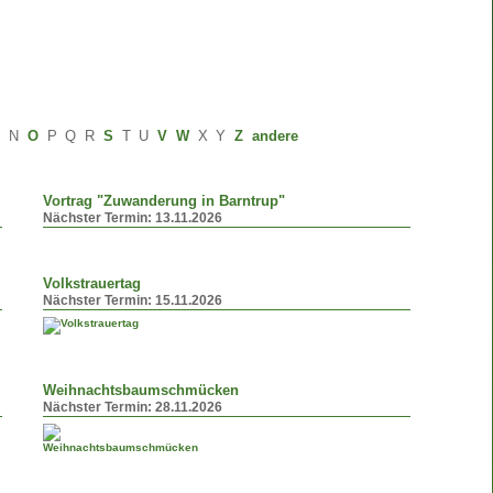
M
N
O
P
Q
R
S
T
U
V
W
X
Y
Z
andere
Vortrag "Zuwanderung in Barntrup"
Nächster Termin:
13.11.2026
Volkstrauertag
Nächster Termin:
15.11.2026
Weihnachtsbaumschmücken
Nächster Termin:
28.11.2026