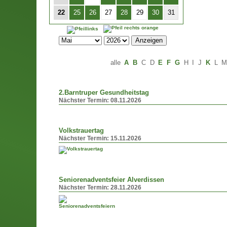
22
25
26
27
28
29
30
31
alle
A
B
C
D
E
F
G
H
I
J
K
L
2.Barntruper Gesundheitstag
Nächster Termin:
08.11.2026
Volkstrauertag
Nächster Termin:
15.11.2026
Seniorenadventsfeier Alverdissen
Nächster Termin:
28.11.2026