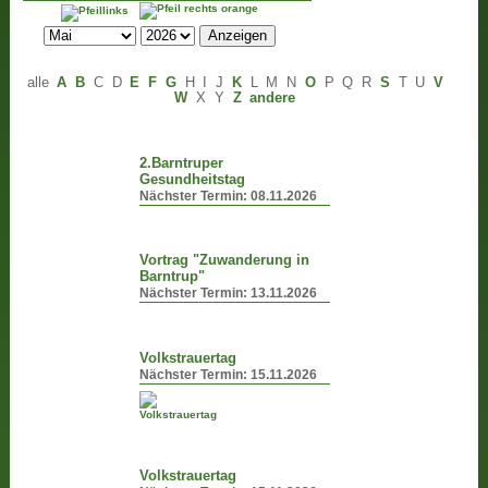
alle
A
B
C
D
E
F
G
H
I
J
K
L
M
N
O
P
Q
R
S
T
U
V
W
X
Y
Z
andere
2.Barntruper
Gesundheitstag
Nächster Termin:
08.11.2026
Vortrag "Zuwanderung in
Barntrup"
Nächster Termin:
13.11.2026
Volkstrauertag
Nächster Termin:
15.11.2026
Volkstrauertag