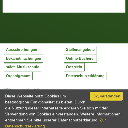
Ausschreibungen
Stellenangebote
Bekanntmachungen
Online-Bücherei
städt. Musikschule
Ortsrecht
Organigramm
Datenschutzerklärung
Stadt Barntrup
Mittelstraße 38
Diese Webseite nutzt Cookies um
Ok, verstanden
32683 Barntrup
bestmögliche Funktionalität zu bieten. Durch
Tel:
05263 / 409-0
die Nutzung dieser Internetseite erklären Sie sich mit der
Fax:
05263 / 409-249
Verwendung von Cookies einverstanden. Weitere Informationen
Email:
info@barntrup.de
entnehmen Sie bitte unserer Datenschutzerklärung.
Zur
Datenschutzerklärung