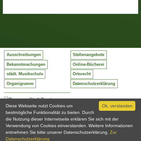
Ausschreibungen
Stellenangebote
Bekanntmachungen
Online-Bücherei
städt. Musikschule
Ortsrecht
Organigramm
Datenschutzerklärung
Stadt Barntrup
Mittelstraße 38
Diese Webseite nutzt Cookies um
Ok, verstanden
32683 Barntrup
bestmögliche Funktionalität zu bieten. Durch
Tel:
05263 / 409-0
die Nutzung dieser Internetseite erklären Sie sich mit der
Fax:
05263 / 409-249
Verwendung von Cookies einverstanden. Weitere Informationen
Email:
info@barntrup.de
entnehmen Sie bitte unserer Datenschutzerklärung.
Zur
Datenschutzerklärung