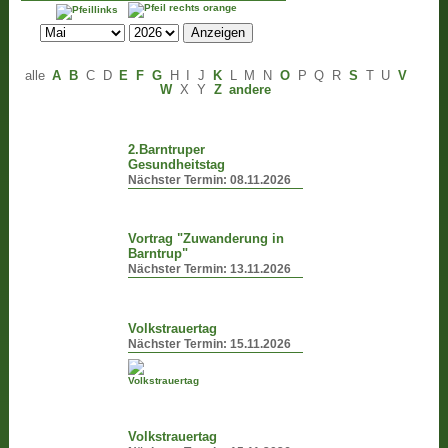
alle
A
B
C
D
E
F
G
H
I
J
K
L
M
N
O
P
Q
R
S
T
U
V
W
X
Y
Z
andere
2.Barntruper
Gesundheitstag
Nächster Termin:
08.11.2026
Vortrag "Zuwanderung in
Barntrup"
Nächster Termin:
13.11.2026
Volkstrauertag
Nächster Termin:
15.11.2026
Volkstrauertag