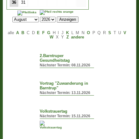
36
31
alle
A
B
C
D
E
F
G
H
I
J
K
L
M
N
O
P
Q
R
S
T
U
V
W
X
Y
Z
andere
2.Barntruper
Gesundheitstag
Nächster Termin:
08.11.2026
Vortrag "Zuwanderung in
Barntrup"
Nächster Termin:
13.11.2026
Volkstrauertag
Nächster Termin:
15.11.2026