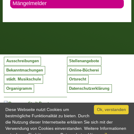
Mängelmelder
Ausschreibungen
Stellenangebote
Bekanntmachungen
Online-Bücherei
städt. Musikschule
Ortsrecht
Organigramm
Datenschutzerklärung
Stadt Barntrup
Mittelstraße 38
Diese Webseite nutzt Cookies um
Ok, verstanden
32683 Barntrup
bestmögliche Funktionalität zu bieten. Durch
Tel:
05263 / 409-0
die Nutzung dieser Internetseite erklären Sie sich mit der
Fax:
05263 / 409-249
Verwendung von Cookies einverstanden. Weitere Informationen
Email:
info@barntrup.de