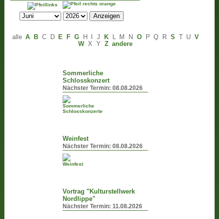
alle
A
B
C
D
E
F
G
H
I
J
K
L
M
N
O
P
Q
R
S
T
U
V
W
X
Y
Z
andere
Sommerliche
Schlosskonzert
Nächster Termin:
08.08.2026
Weinfest
Nächster Termin:
08.08.2026
Vortrag "Kulturstellwerk
Nordlippe"
Nächster Termin:
11.08.2026