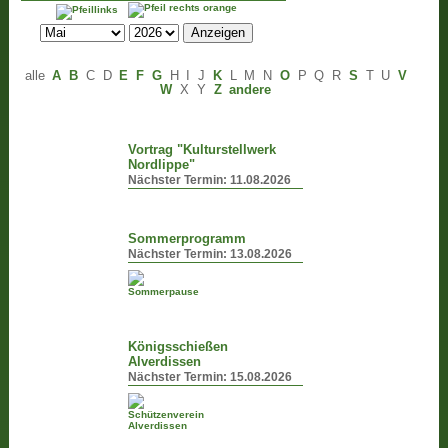
alle
A
B
C
D
E
F
G
H
I
J
K
L
M
N
O
P
Q
R
S
T
U
V
W
X
Y
Z
andere
Vortrag "Kulturstellwerk
Nordlippe"
Nächster Termin:
11.08.2026
Sommerprogramm
Nächster Termin:
13.08.2026
Königsschießen
Alverdissen
Nächster Termin:
15.08.2026