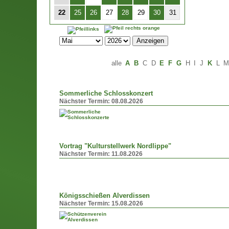
22
25
26
27
28
29
30
31
alle
A
B
C
D
E
F
G
H
I
J
K
L
Sommerliche Schlosskonzert
Nächster Termin:
08.08.2026
Vortrag "Kulturstellwerk Nordlippe"
Nächster Termin:
11.08.2026
Königsschießen Alverdissen
Nächster Termin:
15.08.2026