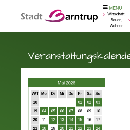
MENÜ
Wirtschaft,
Bauen,
Wohnen
Veranstaltungskalend
Mai 2026
W\T
Mo
Di
Mi
Do
Fr
Sa
So
18
01
02
03
19
04
05
06
07
08
09
10
20
11
12
13
14
15
16
17
21
18
19
20
21
22
23
24