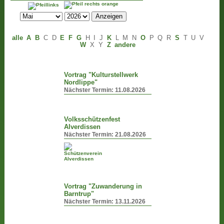
alle
A
B
C
D
E
F
G
H
I
J
K
L
M
N
O
P
Q
R
S
T
U
V
W
X
Y
Z
andere
Vortrag "Kulturstellwerk
Nordlippe"
Nächster Termin:
11.08.2026
Volksschützenfest
Alverdissen
Nächster Termin:
21.08.2026
Vortrag "Zuwanderung in
Barntrup"
Nächster Termin:
13.11.2026