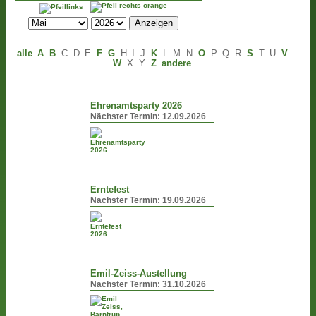
alle
A
B
C
D
E
F
G
H
I
J
K
L
M
N
O
P
Q
R
S
T
U
V
W
X
Y
Z
andere
Ehrenamtsparty 2026
Nächster Termin:
12.09.2026
Erntefest
Nächster Termin:
19.09.2026
Emil-Zeiss-Austellung
Nächster Termin:
31.10.2026