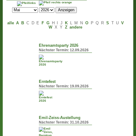
alle
A
B
C
D
E
F
G
H
I
J
K
L
M
N
O
P
Q
R
S
T
U
V
W
X
Y
Z
andere
Ehrenamtsparty 2026
Nächster Termin:
12.09.2026
Erntefest
Nächster Termin:
19.09.2026
Emil-Zeiss-Austellung
Nächster Termin:
31.10.2026