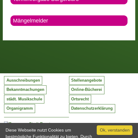
Mängelmelder
Ausschreibungen
Stellenangebote
Bekanntmachungen
Online-Bücherei
städt. Musikschule
Ortsrecht
Organigramm
Datenschutzerklärung
Stadt Barntrup
Mittelstraße 38
Diese Webseite nutzt Cookies um
Ok, verstanden
32683 Barntrup
bestmögliche Funktionalität zu bieten. Durch