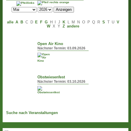
alle
A
B
C
D
E
F
G
H
I
J
K
L
M
N
O
P
Q
R
S
T
U
V
W
X
Y
Z
andere
Open Air Kino
Nächster Termin:
03.09.2026
Obstwiesenfest
Nächster Termin:
03.10.2026
Suche nach Veranstaltungen