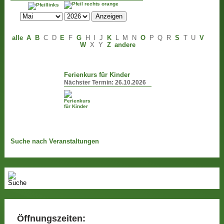
alle
A
B
C
D
E
F
G
H
I
J
K
L
M
N
O
P
Q
R
S
T
U
V
W
X
Y
Z
andere
Ferienkurs für Kinder
Nächster Termin:
26.10.2026
Suche nach Veranstaltungen
Öffnungszeiten: