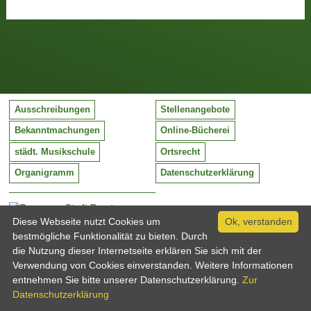
Ausschreibungen
Stellenangebote
Bekanntmachungen
Online-Bücherei
städt. Musikschule
Ortsrecht
Organigramm
Datenschutzerklärung
Stadt Barntrup
Mittelstraße 38
Diese Webseite nutzt Cookies um
Ok, verstanden
32683 Barntrup
bestmögliche Funktionalität zu bieten. Durch
Tel:
05263 / 409-0
die Nutzung dieser Internetseite erklären Sie sich mit der
Fax:
05263 / 409-249
Verwendung von Cookies einverstanden. Weitere Informationen
Email:
info@barntrup.de
entnehmen Sie bitte unserer Datenschutzerklärung.
Zur
Datenschutzerklärung