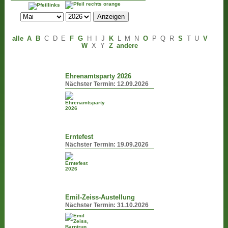
alle
A
B
C
D
E
F
G
H
I
J
K
L
M
N
O
P
Q
R
S
T
U
V
W
X
Y
Z
andere
Ehrenamtsparty 2026
Nächster Termin:
12.09.2026
Erntefest
Nächster Termin:
19.09.2026
Emil-Zeiss-Austellung
Nächster Termin:
31.10.2026