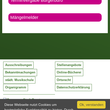
Terminvergabe Bürgerbüro
Mängelmelder
Ausschreibungen
Stellenangebote
Bekanntmachungen
Online-Bücherei
städt. Musikschule
Ortsrecht
Organigramm
Datenschutzerklärung
Stadt Barntrup
Mittelstraße 38
Diese Webseite nutzt Cookies um
Ok, verstanden
32683 Barntrup
bestmögliche Funktionalität zu bieten. Durch