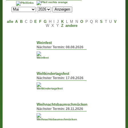
alle
A
B
C
D
E
F
G
H
I
J
K
L
M
N
O
P
Q
R
S
T
U
V
W
X
Y
Z
andere
Weinfest
Nächster Termin:
08.08.2026
Weltkindertagsfest
Nächster Termin:
17.09.2026
Weihnachtsbaumschmücken
Nächster Termin:
28.11.2026