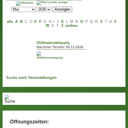
alle
A
B
C
D
E
F
G
H
I
J
K
L
M
N
O
P
Q
R
S
T
U
V
W
X
Y
Z
andere
Glühweinstehparty
Nächster Termin:
04.12.2026
Suche nach Veranstaltungen
Öffnungszeiten: