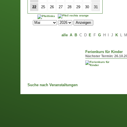
22
25
26
27
28
29
30
31
alle
A
B
C
D
E
F
G
H
I
J
K
L
Ferienkurs für Kinder
Nächster Termin:
26.10.2
Suche nach Veranstaltungen