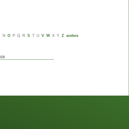
M
N
O
P
Q
R
S
T
U
V
W
X
Y
Z
andere
026