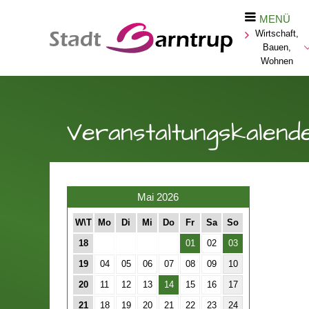
MENÜ
Wirtschaft,
Bauen,
Wohnen
Veranstaltungskalend
Mai 2026
W\T
Mo
Di
Mi
Do
Fr
Sa
So
18
01
02
03
19
04
05
06
07
08
09
10
20
11
12
13
14
15
16
17
21
18
19
20
21
22
23
24